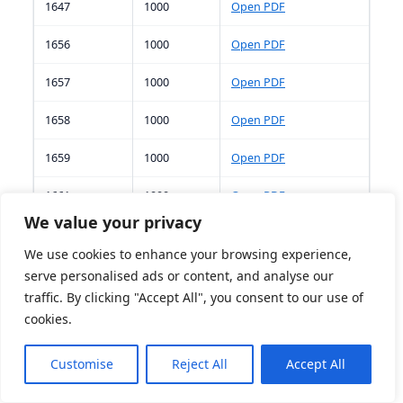
1647
1000
Open PDF
1656
1000
Open PDF
1657
1000
Open PDF
1658
1000
Open PDF
1659
1000
Open PDF
1661
1000
Open PDF
We value your privacy
1662
1000
Open PDF
We use cookies to enhance your browsing experience,
1663
1000
Open PDF
serve personalised ads or content, and analyse our
traffic. By clicking "Accept All", you consent to our use of
1664
1000
Open PDF
cookies.
1665
1000
Open PDF
Customise
Reject All
Accept All
1667
1000
Open PDF