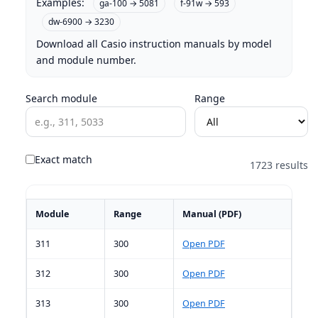
Examples:
ga-100 → 5081
f-91w → 593
dw-6900 → 3230
Download all Casio instruction manuals by model
and module number.
Search module
Range
Exact match
1723 results
Module
Range
Manual (PDF)
311
300
Open PDF
312
300
Open PDF
313
300
Open PDF