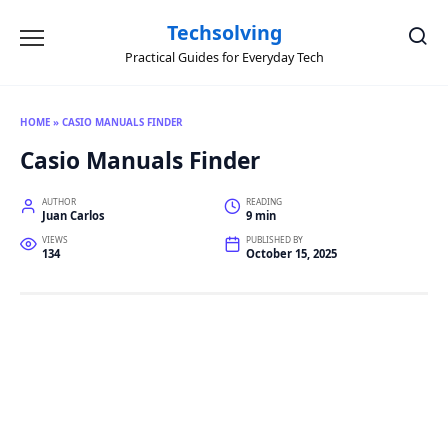
Skip
to
Techsolving
content
Practical Guides for Everyday Tech
HOME
»
CASIO MANUALS FINDER
Casio Manuals Finder
AUTHOR
READING
Juan Carlos
9 min
VIEWS
PUBLISHED BY
134
October 15, 2025